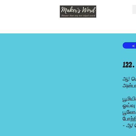
<
122
ஆ! யெ
அன்பா
பூமி
ஓய்வ
பூலோக
போற்
- ஆ! 