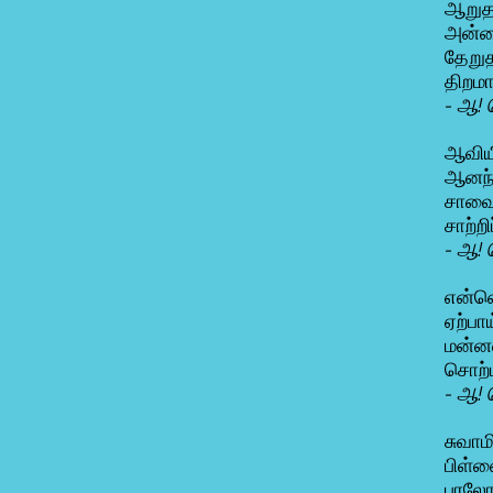
ஆறுதல
அன்ப
தேறு
திறமா
- ஆ! 
ஆவியி
ஆனந்
சாவை
சாற்றி
- ஆ! 
என்ன
ஏற்பா
மன்ன
சொற்
- ஆ! 
சுவாம
பிள்
பரலோக