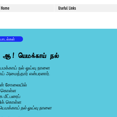
Home
Useful Links
 பாடல்கள்
. ஆ! யெமக்காய் நல்
மக்காய் நல் ஓய்வு நாளை
ய் அமைத்தார் என்பரனார்.
யின் சோலையில்
ு கொள்ள
 மீட்பரைப்
றிக் கொள்ள
யெமக்காய் நல் ஓய்வு நாளை