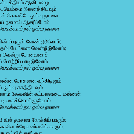
் பக்தியும் ஆவி மழை
ையெம்மை நினைத்திடவும்
தல் கொண்டே ஓய்வு நாளை
ய் நலமாய் ஆசரிப்போம்
யெமக்காய் நல் ஓய்வு நாளை
ன் பேரருள் வேண்டிடுவோம்;
தம்! பேயினை வென்றிடுவோம்;
 வென்று போனவரைச்
ப் போற்றிப் பாடிடுவோம்
யெமக்காய் நல் ஓய்வு நாளை
ென்ன சோதனை வந்திடினும்
ய் ஓய்வு காத்திடவும்
னாம் தேவனின் கட்டளையை மன்னன்
படி கைக்கொள்ளுவோம்
யெமக்காய் நல் ஓய்வு நாளை
ி! நின் தாசரை நோக்கிப் பாரும்;
ளைகளென்றே எண்ணிக் காரும்;
 ஓய்வில் களி கூர