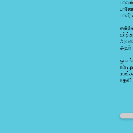
பாலரை
பரலோ
பாலர்
கலிலே
கர்த்
அவரை
அவர் 
ஓ எங்
உம் ம
உமக்க
உதவி ப