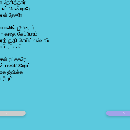
 நேசித்தார்
கம் சென்றாரே
 என் நேசரே
யாவில் ஜீவிதார்
தர் கதை கேட்போம்
த் துதி செய்ய்வவோம்
எம் ரட்சகர்
கள் ரட்சகரே
ுன் பணிகிறோம்
ாக ஜீவிக்க
ுரியும்
<
>