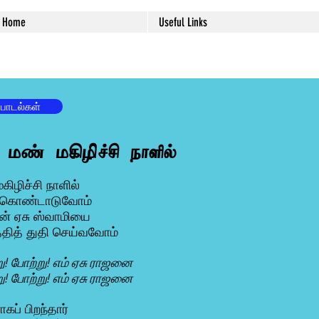
Home
Useful Links
 பாடல்கள்
. மண் மகிழிச்சி நாளில்
கிழிச்சி நாளில்
் கொண்டாடுவோம்
ன் ஏசு ஸ்வாமியை
்தித் துதி செய்வவோம்
ு! போற்று! எம் ஏசு ராஜனை
ு! போற்று! எம் ஏசு ராஜனை
கப் பிறந்தார்