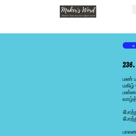
<
236
மண் ம
மகிழ
மன்ன
வாழ்த
போற்ற
போற்ற
பாலனா