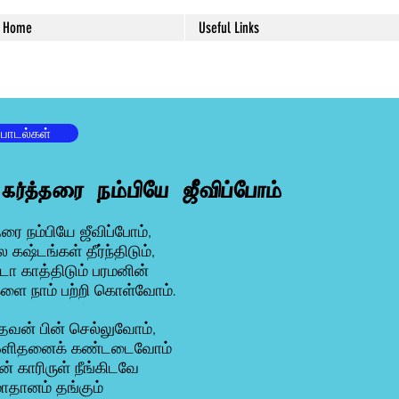
Home
Useful Links
 பாடல்கள்
 கர்த்தரை நம்பியே ஜீவிப்போம்
தரை நம்பியே ஜீவிப்போம்,
கஷ்டங்கள் தீர்ந்திடும்,
ா காத்திடும் பரமனின்
ளை நாம் பற்றி கொள்வோம்.
ேவன் பின் செல்லுவோம்,
ஒளிதனைக் கண்டடைவோம்
் காரிருள் நீங்கிடவே
ாதானம் தங்கும்