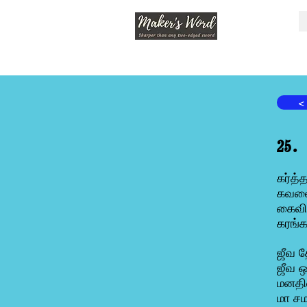
<
25.
கர்த்
கவலை 
கைவிட
கரங்க
ஜீவ த
ஜீவ 
மனதின
மா சம