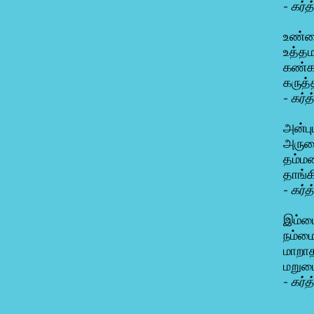
- கர்
உண்மை
உத்தம
கண்கள
கருத்
- கர்
அன்பு
அரும
தம்ம
தாங்
- கர்
இம்ம
நம்மை
மாறா
மறுமை
- கர்