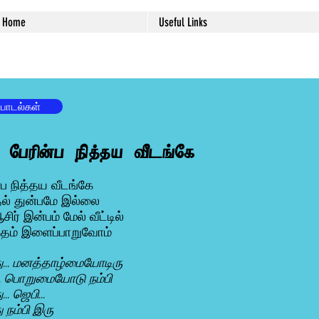
Home
Useful Links
 பாடல்கள்
. பேரின்ப நித்தய வீடங்கே
்ப நித்தய வீடங்கே
ல் துன்பமே இல்லை
சிர் இன்பம் மேல் வீட்டில்
தம் இளைப்பாறுவோம்
ு... மனத்தாழ்மையோடிரு
.. பொறுமையோடு நம்பி
... ஜெபி...
ு நம்பி இரு