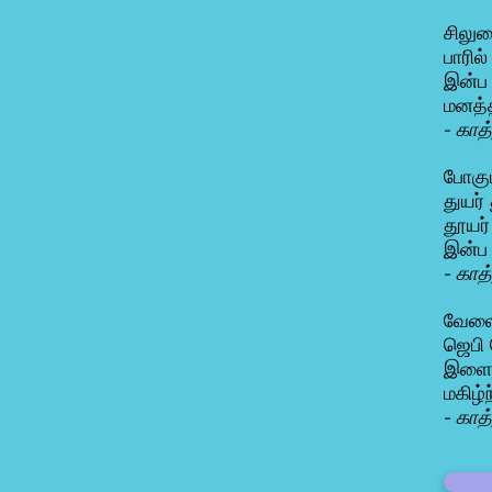
சிலு
பாரில
இன்ப 
மனத்த
- காத
போகும
துயர்
தூயர்
இன்ப 
- காத
வேலை 
ஜெபி 
இளைப்
மகிழ்
- காத