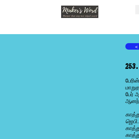
<
253
பேரின
மாறுத
பேர் ஆ
ஆனந்
காத்த
ஜெபி.
காத்து
காத்த