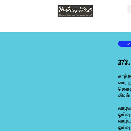
<
273
கர்த்
வார ந
லௌகீக
விண்
வாழ்க
ஓய்வு
வாழ்க
ஓய்வு