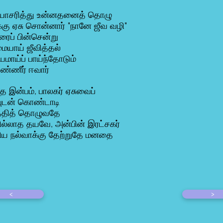
ாசரித்து உன்னதனைத் தொழு
க்கு ஏசு சொன்னார் "நானே ஜீவ வழி"
ரைப் பின்சென்று
ையாய் ஜீவித்தல்
ியமாய்ப் பாய்ந்தோடும்
ண்ணீர் ஈவார்
த்த இன்பம், பாலகர் ஏசுவைப்
ுடன் கொண்டாடி
த்தித் தொழுவதே
ல்லாத தயவே, அன்பின் இரட்சகர்
ிய நல்வாக்கு தேற்றுதே மனதை
<
>