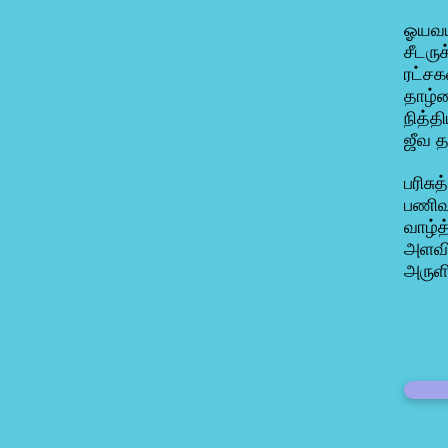
ஓயவய
சீடரு
ரட்சக
தாழ்ம
நித்த
ஜீவ த
பரிசு
பணிவ
வாழ்
அளவி
அருள