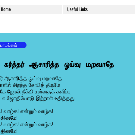
Home
Useful Links
 பாடல்கள்
. கர்த்தர் ஆசாரித்த ஓய்வு மறவாதே
தர் ஆசாரித்த ஓய்வு மறவாதே
ாளில் சிறந்த சோபித் திநமே
 ஜோலி நீக்கி உன்னதக் களிப்பு
டல ஜோதியோடு இந்நாள் உதித்தது
! வாழ்க! என்றும் வாழ்க!
 தினமே!
! வாழ்க! என்றும் வாழ்க!
 தினமே!