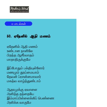
< பாடல்கள்
50. ஏதேனில் ஆதி மணம்
ஏதேனில் ஆதி மணம்
உண்டான நாளிலே
பிறந்த ஆசீர்வாதம்
மாறாதிருக்குமே
இப்போதும் பக்தியுள்ளோர்
மணமும் தூய்மையாம்
தேவன் ப்ரசன்னமாவார்
மகத்வ வாழ்த்துண்டாம்
ஆதாமுக்கு ஏவாளை
அளித்த தந்தையே
இம்மாப்பிள்ளைக்கிப் பெண்ணை
அளிக்க வாருமே