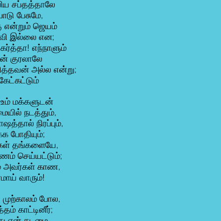
லிய சப்தத்தாலே
ோடு பேசுமே,
ு என்றும் ஜெயம்
வி இல்லை என;
் கர்த்தா! எந்நாளும்
ன் குரலாலே
ித்தவன் அல்ல என்று;
கேட்கட்டும்
் உம் மக்களுடன்
ையில் நடத்தும்,
ஷத்தால் நிரப்பும்,
்க போதியும்;
கள் தங்களையே,
பணம் செய்யட்டும்;
ை அவர்கள் காண,
ரமாய் வாரும்!
்! முற்காலம் போல,
த்தம் காட்டினீர்;
்து என் கடமை,