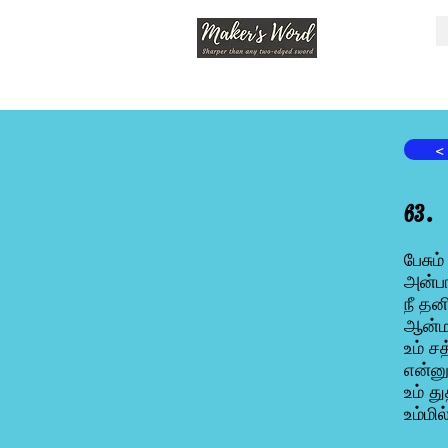
<
63.
பேசும
அன்பா
நீ தன
ஆன்மா
உம் ச
என்னு
உம் து
உம்மில