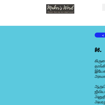
<
96.
கிரு
தாங்க
இயேச
அகமகி
ஆருயி
ஜீவி
அனுத
அவரத