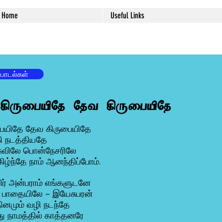
Home
Useful Links
 பாடல்கள்
 கிருபையிதே தேவ கிருபையிதே
பையிதே தேவ கிருபையிதே
ி நடத்தியதே
ுவிலே பொன்நேசரிலே
ழ்ந்தே நாம் ஆனந்திப்போம்.
ர் அன்பராம் எங்களுடனே
ய பாதையிலே – இயேசுபரன்
ினமும் வழி நடந்தே
ு நாமத்தில் காத்தனரே