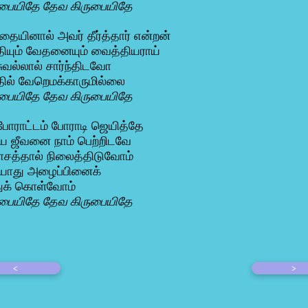
ுபையிதே தேவ கிருபையிதே
்தையினால் அவர் தீர்த்தார் என்றன்
ியும் வேதனையும் வைத்தியராய்
வல்லால் சார்ந்திடவோ
ில் வேறெமக்காருமில்லை
ுபையிதே தேவ கிருபையிதே
போராட்டம் போராடி ஜெயித்தே
ிய ஜீவனை நாம் பெற்றிடவே
ாசத்தால் நிலைத்திடுவோம்
ாது அழைப்பினைக்
துக் கொள்வோம்
ுபையிதே தேவ கிருபையிதே
<
>